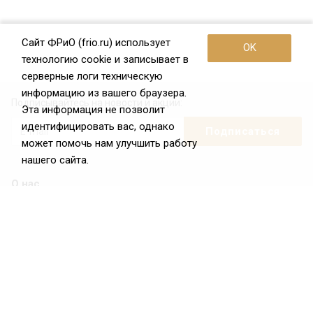
Сайт ФРиО (frio.ru) использует
OK
технологию cookie и записывает в
серверные логи техническую
информацию из вашего браузера.
Подписывайтесь на новости и акции:
Эта информация не позволит
идентифицировать вас, однако
может помочь нам улучшить работу
нашего сайта.
О нас
О Федерации
Цели и задачи ФРиО
Обращение президента ФРиО
Структура федерации
Координационный совет ФРиО
Достижения