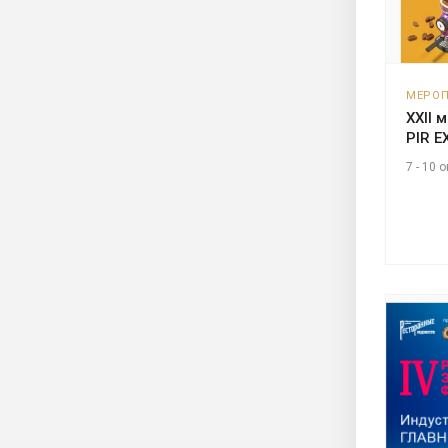
МЕРО
XXII 
PIR E
7 - 10 