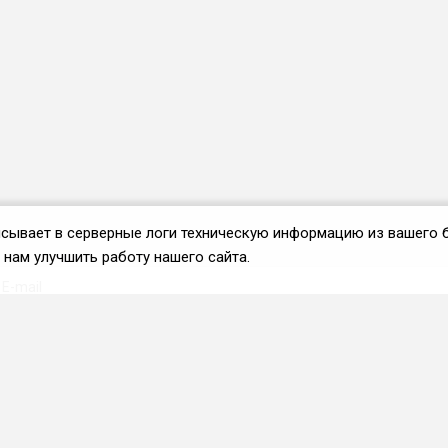
аписывает в серверные логи техническую информацию из вашего 
нам улучшить работу нашего сайта.
Вступить во ФРиО
Каталог поставщиков
Услуги и сервисы для
HoReCa