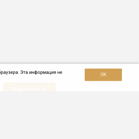
браузера. Эта информация не
OK
Наши контакты
+79533671151