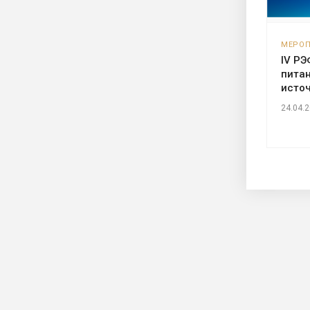
МЕРО
IV РЭ
питан
исто
24.04.