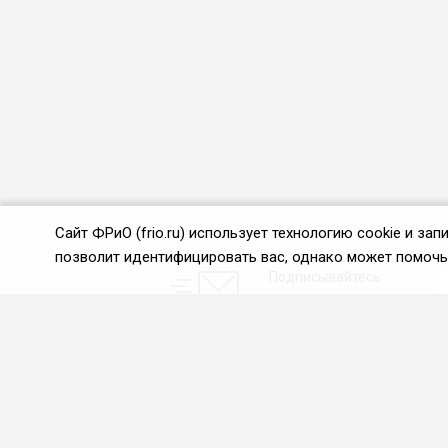
Сайт ФРиО (frio.ru) использует технологию cookie и з
позволит идентифицировать вас, однако может помочь 
Подписывайтесь
на новости и акции:
О нас
Проекты
О Федерации
Союз управляющих
ресторанами
Цели и задачи ФРиО